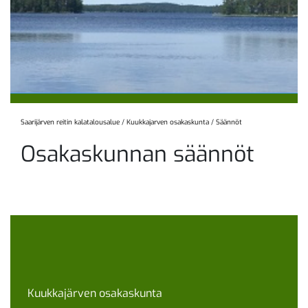
Saarijärven reitin kalatalousalue
/
Kuukkajarven osakaskunta
/
Säännöt
Osakaskunnan säännöt
Kuukkajärven osakaskunta