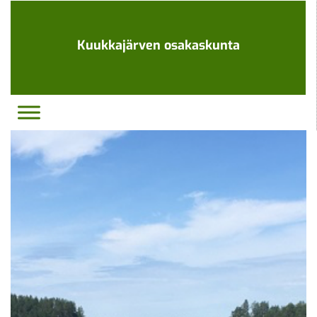
Ohita
navigaatio
Kuukkajärven osakaskunta