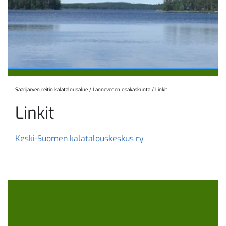
Saarijärven reitin kalatalousalue
/
Lanneveden osakaskunta
/
Linkit
Linkit
Keski-Suomen kalatalouskeskus ry