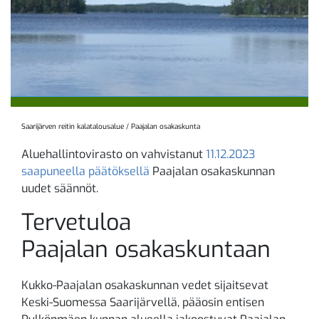
Saarijärven reitin kalatalousalue
/
Paajalan osakaskunta
Aluehallintovirasto on vahvistanut
11.12.2023
saapuneella päätöksellä
Paajalan osakaskunnan
uudet säännöt.
Tervetuloa
Paajalan osakaskuntaan
Kukko-Paajalan osakaskunnan vedet sijaitsevat
Keski-Suomessa Saarijärvellä, pääosin entisen