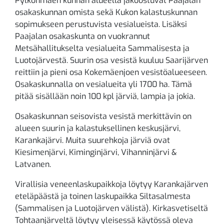
Pylkönmäen kunnan alueella jakoostuvat Paajalan
osakaskunnan omista sekä Kukon kalastuskunnan
sopimukseen perustuvista vesialueista. Lisäksi
Paajalan osakaskunta on vuokrannut
Metsähallitukselta vesialueita Sammalisesta ja
Luotojärvestä. Suurin osa vesistä kuuluu Saarijärven
reittiin ja pieni osa Kokemäenjoen vesistöalueeseen.
Osakaskunnalla on vesialueita yli 1700 ha. Tämä
pitää sisällään noin 100 kpl järviä, lampia ja jokia.
Osakaskunnan seisovista vesistä merkittävin on
alueen suurin ja kalastuksellinen keskusjärvi,
Karankajärvi. Muita suurehkoja järviä ovat
Kiesimenjärvi, Kiminginjärvi, Vihanninjärvi &
Latvanen.
Virallisia veneenlaskupaikkoja löytyy Karankajärven
eteläpäästä ja toinen laskupaikka Siltasalmesta
(Sammalisen ja Luotojärven välistä). Kirkasvetiseltä
Tohtaanjärveltä löytyy yleisessä käytössä oleva