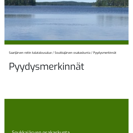
Saarijärven reitin kalatalousalue
/
Soukkajärven osakaskunta
/
Pyydysmerkinnät
Pyydysmerkinnät
Soukkajärven osakaskunta