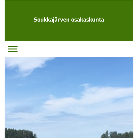
Ohita
navigaatio
Soukkajärven osakaskunta