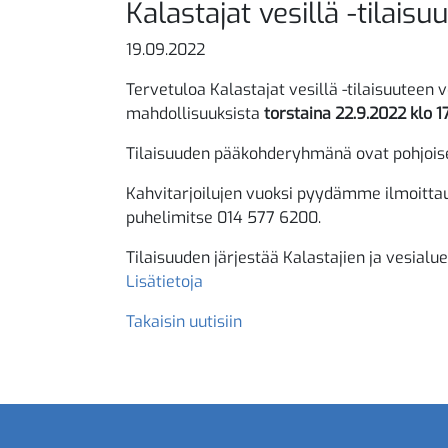
Kalastajat vesillä -tilaisu
19.09.2022
Tervetuloa Kalastajat vesillä -tilaisuutee
mahdollisuuksista
torstaina 22.9.2022 klo 1
Tilaisuuden pääkohderyhmänä ovat pohjoise
Kahvitarjoilujen vuoksi pyydämme ilmoittaut
puhelimitse 014 577 6200.
Tilaisuuden järjestää Kalastajien ja vesial
Lisätietoja
Takaisin uutisiin