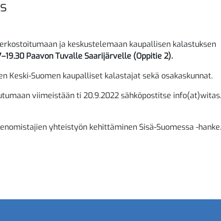
us
n verkostoitumaan ja keskustelemaan kaupallisen kalastuksen
7–19.30 Paavon Tuvalle Saarijärvelle (Oppitie 2).
n Keski-Suomen kaupalliset kalastajat sekä osakaskunnat.
umaan viimeistään ti 20.9.2022 sähköpostitse info(at)witas.f
ueenomistajien yhteistyön kehittäminen Sisä-Suomessa -hanke