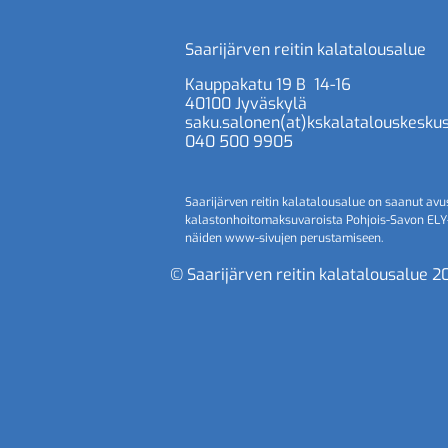
Saarijärven reitin kalatalousalue
Kauppakatu 19 B 14-16
40100 Jyväskylä
saku.salonen(at)kskalatalouskeskus.
040 500 9905
Saarijärven reitin kalatalousalue on saanut avu
kalastonhoitomaksuvaroista Pohjois-Savon ELY
näiden www-sivujen perustamiseen.
© Saarijärven reitin kalatalousalue 2