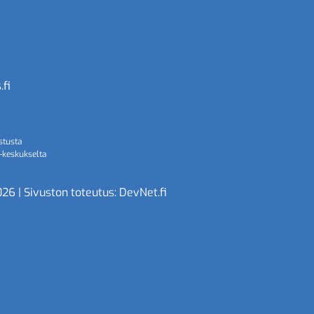
fi
stusta
-keskukselta
026 | Sivuston toteutus:
DevNet.fi