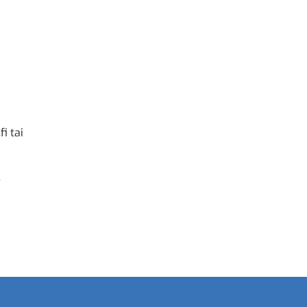
i tai
.