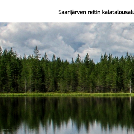
Ohita
navigaatio
Saarijärven reitin kalatalousal