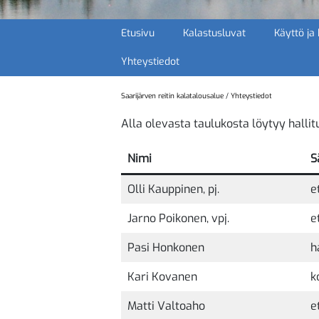
Etusivu
Kalastusluvat
Käyttö ja
Yhteystiedot
Saarijärven reitin kalatalousalue
/
Yhteystiedot
Alla olevasta taulukosta löytyy hallit
Nimi
S
Olli Kauppinen, pj.
e
Jarno Poikonen, vpj.
e
Pasi Honkonen
h
Kari Kovanen
k
Matti Valtoaho
e