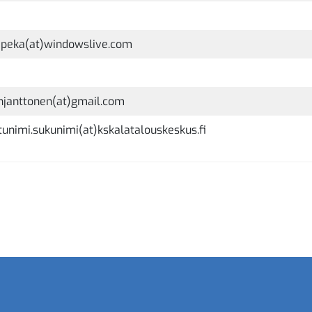
apeka(at)windowslive.com
hjanttonen(at)gmail.com
tunimi.sukunimi(at)kskalatalouskeskus.fi