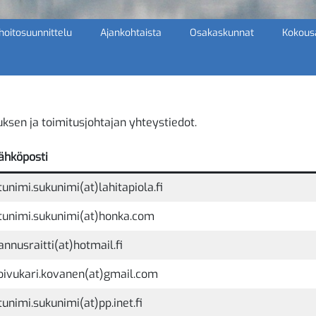
 hoitosuunnittelu
Ajankohtaista
Osakaskunnat
Kokousa
uksen ja toimitusjohtajan yhteystiedot.
ähköposti
tunimi.sukunimi(at)lahitapiola.fi
tunimi.sukunimi(at)honka.com
annusraitti(at)hotmail.fi
oivukari.kovanen(at)gmail.com
tunimi.sukunimi(at)pp.inet.fi