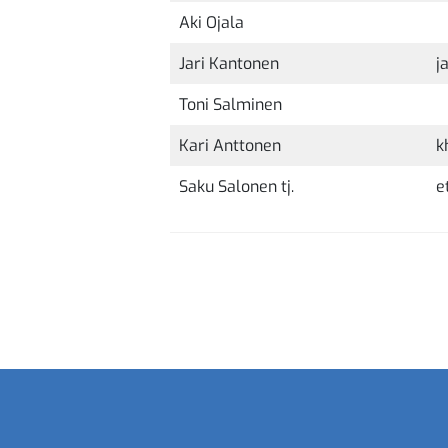
Aki Ojala
Jari Kantonen
j
Toni Salminen
Kari Anttonen
k
Saku Salonen tj.
e