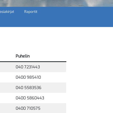
siakirjat
Raportit
Puhelin
040 7231443
0400 985410
040 5583536
0400 5860443
0400 710575