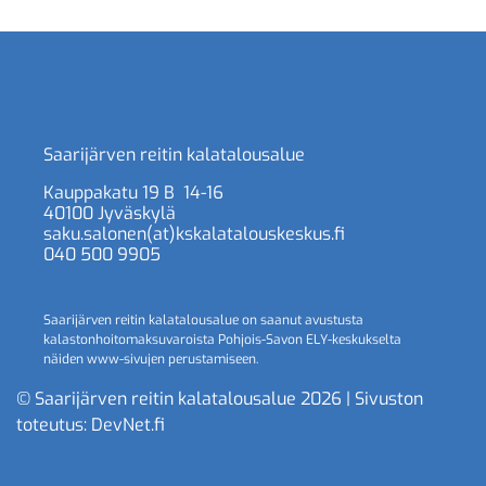
Saarijärven reitin kalatalousalue
Kauppakatu 19 B 14-16
40100 Jyväskylä
saku.salonen(at)kskalatalouskeskus.fi
040 500 9905
Saarijärven reitin kalatalousalue on saanut avustusta
kalastonhoitomaksuvaroista Pohjois-Savon ELY-keskukselta
näiden www-sivujen perustamiseen.
© Saarijärven reitin kalatalousalue 2026 | Sivuston
toteutus:
DevNet.fi