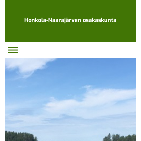
Ohita
navigaatio
Honkola-Naarajärven osakaskunta