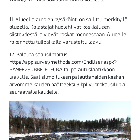
11. Alueella autojen pysäköinti on sallittu merkityllä
alueella. Kalastajat huolehtivat koskialueen
siisteydestä ja vievät roskat mennessään. Alueelle
rakennettu tulipaikalla varustettu laavu.
12. Palauta saalisilmoitus
https://app.surveymethods.com/EndUser.aspx?
BA9EF2EDBBF1ECECBA tai palautuslaatikkoon
laavulle. Saalisilmoituksen palauttaneiden kesken
arvomme kauden päätteeksi 3 kpl vuorokausilupia
seuraavalle kaudelle.