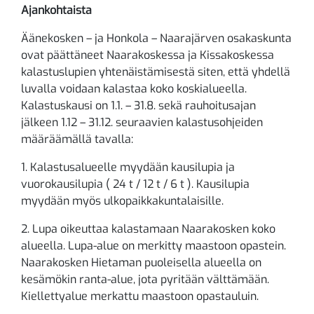
Ajankohtaista
Äänekosken – ja Honkola – Naarajärven osakaskunta
ovat päättäneet Naarakoskessa ja Kissakoskessa
kalastuslupien yhtenäistämisestä siten, että yhdellä
luvalla voidaan kalastaa koko koskialueella.
Kalastuskausi on 1.1. – 31.8. sekä rauhoitusajan
jälkeen 1.12 – 31.12. seuraavien kalastusohjeiden
määräämällä tavalla:
1. Kalastusalueelle myydään kausilupia ja
vuorokausilupia ( 24 t / 12 t / 6 t ). Kausilupia
myydään myös ulkopaikkakuntalaisille.
2. Lupa oikeuttaa kalastamaan Naarakosken koko
alueella. Lupa-alue on merkitty maastoon opastein.
Naarakosken Hietaman puoleisella alueella on
kesämökin ranta-alue, jota pyritään välttämään.
Kiellettyalue merkattu maastoon opastauluin.