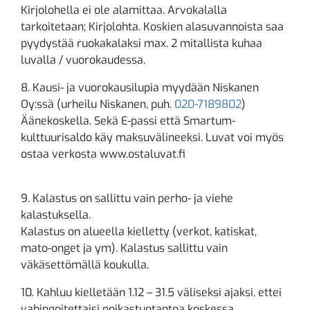
Kirjolohella ei ole alamittaa. Arvokalalla
tarkoitetaan; Kirjolohta. Koskien alasuvannoista saa
pyydystää ruokakalaksi max. 2 mitallista kuhaa
luvalla / vuorokaudessa.
8. Kausi- ja vuorokausilupia myydään Niskanen
Oy:ssä (urheilu Niskanen, puh.
020-7189802
)
Äänekoskella. Sekä E-passi että Smartum-
kulttuurisaldo käy maksuvälineeksi. Luvat voi myös
ostaa verkosta www.ostaluvat.fi
9. Kalastus on sallittu vain perho- ja viehe
kalastuksella.
Kalastus on alueella kielletty (verkot, katiskat,
mato-onget ja ym). Kalastus sallittu vain
väkäsettömällä koukulla.
10. Kahluu kielletään 1.12 – 31.5 väliseksi ajaksi, ettei
vahingoitettaisi poikastuotantoa koskessa.