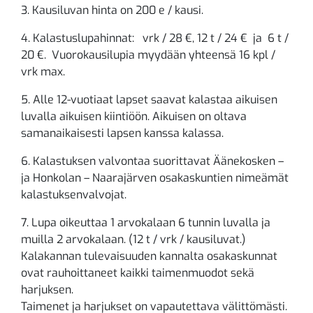
3. Kausiluvan hinta on 200 e / kausi.
4. Kalastuslupahinnat: vrk / 28 €, 12 t / 24 € ja 6 t /
20 €. Vuorokausilupia myydään yhteensä 16 kpl /
vrk max.
5. Alle 12-vuotiaat lapset saavat kalastaa aikuisen
luvalla aikuisen kiintiöön. Aikuisen on oltava
samanaikaisesti lapsen kanssa kalassa.
6. Kalastuksen valvontaa suorittavat Äänekosken –
ja Honkolan – Naarajärven osakaskuntien nimeämät
kalastuksenvalvojat.
7. Lupa oikeuttaa 1 arvokalaan 6 tunnin luvalla ja
muilla 2 arvokalaan. (12 t / vrk / kausiluvat.)
Kalakannan tulevaisuuden kannalta osakaskunnat
ovat rauhoittaneet kaikki taimenmuodot sekä
harjuksen.
Taimenet ja harjukset on vapautettava välittömästi.