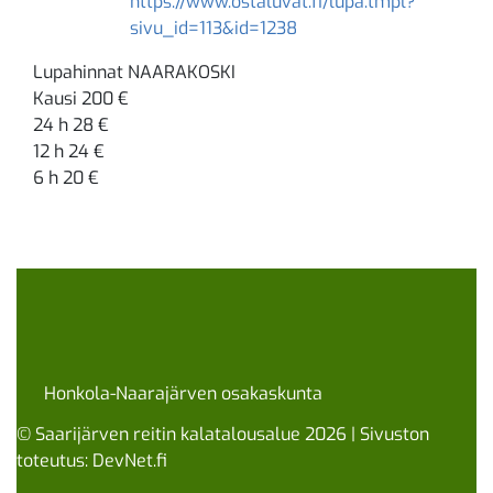
https://www.ostaluvat.fi/lupa.tmpl?
sivu_id=113&id=1238
Lupahinnat NAARAKOSKI
Kausi 200 €
24 h 28 €
12 h 24 €
6 h 20 €
Honkola-Naarajärven osakaskunta
© Saarijärven reitin kalatalousalue 2026 | Sivuston
toteutus:
DevNet.fi