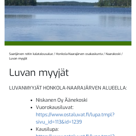
Saarijärven reitin kalatalousalue
/
Honkola-Naarajärven osakaskunta
/
Naarakoski
/
Luvan myyjät
Luvan myyjät
LUVANMYYJÄT HONKOLA-NAARAJÄRVEN ALUEELLA:
Niskanen Oy Äänekoski
Vuorokausiluvat:
https://www.ostaluvat.fi/lupa.tmpl?
sivu_id=113&id=1239
Kausilupa: