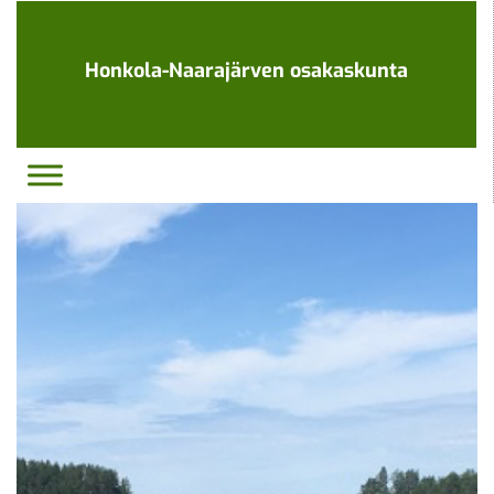
Ohita
navigaatio
Honkola-Naarajärven osakaskunta