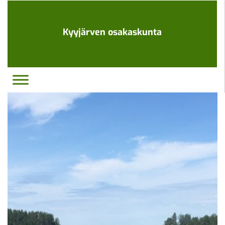
Ohita
navigaatio
Kyyjärven osakaskunta