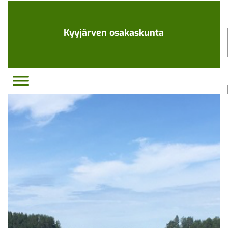
Ohita
navigaatio
Kyyjärven osakaskunta