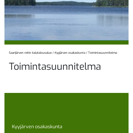
Saarijärven reitin kalatalousalue
/
Kyyjärven osakaskunta
/
Toimintasuunnitelma
Toimintasuunnitelma
Kyyjärven osakaskunta