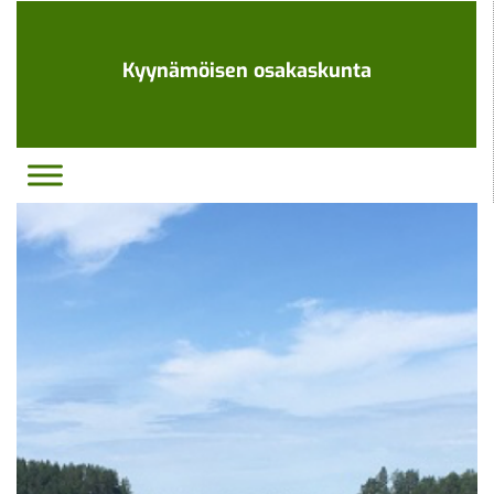
Ohita
navigaatio
Kyynämöisen osakaskunta