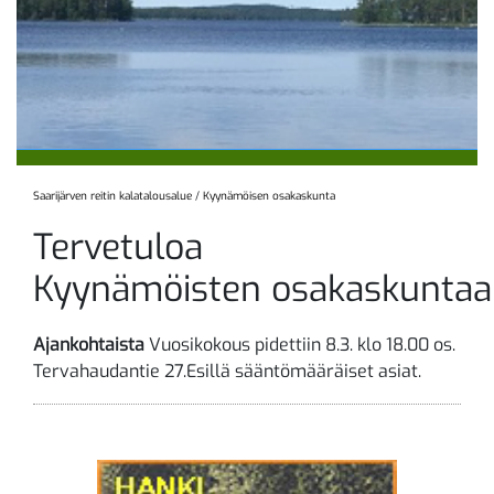
Saarijärven reitin kalatalousalue
/
Kyynämöisen osakaskunta
Tervetuloa
Kyynämöisten osakaskunta
Ajankohtaista
Vuosikokous pidettiin 8.3. klo 18.00 os.
Tervahaudantie 27.Esillä sääntömääräiset asiat.