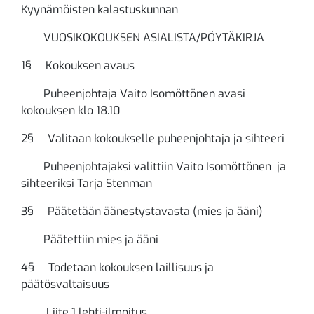
Kyynämöisten kalastuskunnan
VUOSIKOKOUKSEN ASIALISTA/PÖYTÄKIRJA
1§ Kokouksen avaus
Puheenjohtaja Vaito Isomöttönen avasi
kokouksen klo 18.10
2§ Valitaan kokoukselle puheenjohtaja ja sihteeri
Puheenjohtajaksi valittiin Vaito Isomöttönen ja
sihteeriksi Tarja Stenman
3§ Päätetään äänestystavasta (mies ja ääni)
Päätettiin mies ja ääni
4§ Todetaan kokouksen laillisuus ja
päätösvaltaisuus
Liite 1 lehti-ilmoitus