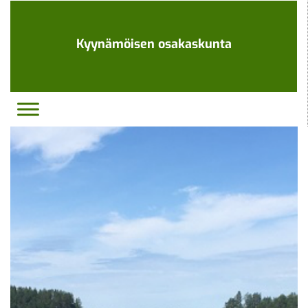
Ohita
navigaatio
Kyynämöisen osakaskunta