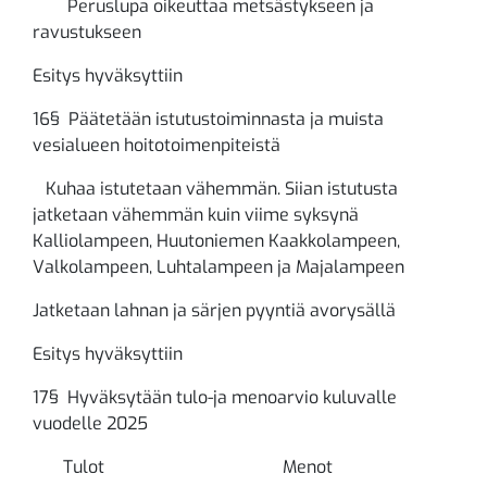
Peruslupa oikeuttaa metsästykseen ja
ravustukseen
Esitys hyväksyttiin
16§ Päätetään istutustoiminnasta ja muista
vesialueen hoitotoimenpiteistä
Kuhaa istutetaan vähemmän. Siian istutusta
jatketaan vähemmän kuin viime syksynä
Kalliolampeen, Huutoniemen Kaakkolampeen,
Valkolampeen, Luhtalampeen ja Majalampeen
Jatketaan lahnan ja särjen pyyntiä avorysällä
Esitys hyväksyttiin
17§ Hyväksytään tulo-ja menoarvio kuluvalle
vuodelle 2025
Tulot Menot