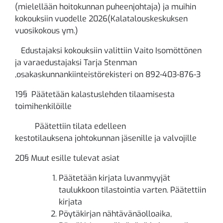
(mielellään hoitokunnan puheenjohtaja) ja muihin
kokouksiin vuodelle 2026(Kalatalouskeskuksen
vuosikokous ym.)
Edustajaksi kokouksiin valittiin Vaito Isomöttönen
ja varaedustajaksi Tarja Stenman
,osakaskunnankiinteistörekisteri on 892-403-876-3
19§ Päätetään kalastuslehden tilaamisesta
toimihenkilöille
Päätettiin tilata edelleen
kestotilauksena johtokunnan jäsenille ja valvojille
20§ Muut esille tulevat asiat
Päätetään kirjata luvanmyyjät
taulukkoon tilastointia varten. Päätettiin
kirjata
Pöytäkirjan nähtävänäolloaika,