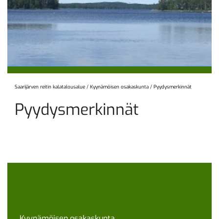
Saarijärven reitin kalatalousalue
/
Kyynämöisen osakaskunta
/
Pyydysmerkinnät
Pyydysmerkinnät
Kyynämöisen osakaskunta