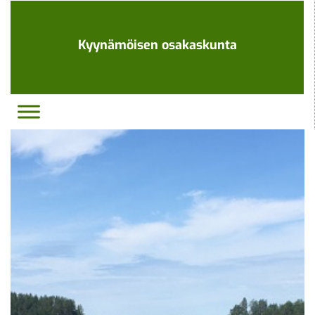
Ohita
navigaatio
Kyynämöisen osakaskunta